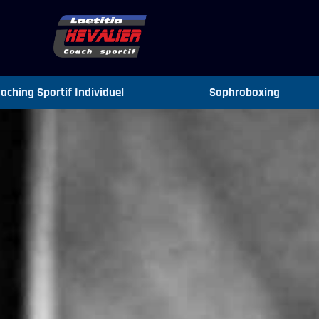
aching Sportif Individuel
Sophroboxing